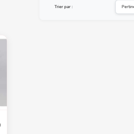
Trier par :
Perti
I