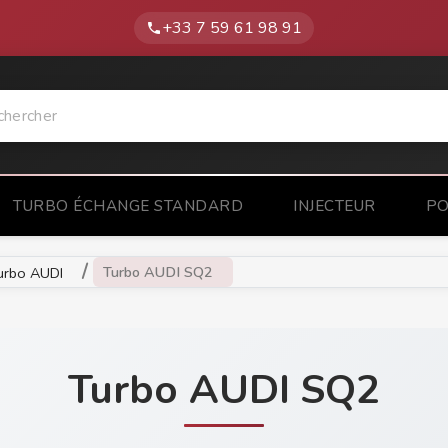
+33 7 59 61 98 91
phone
TURBO ÉCHANGE STANDARD
INJECTEUR
PO
Turbo AUDI SQ2
urbo AUDI
Turbo AUDI SQ2