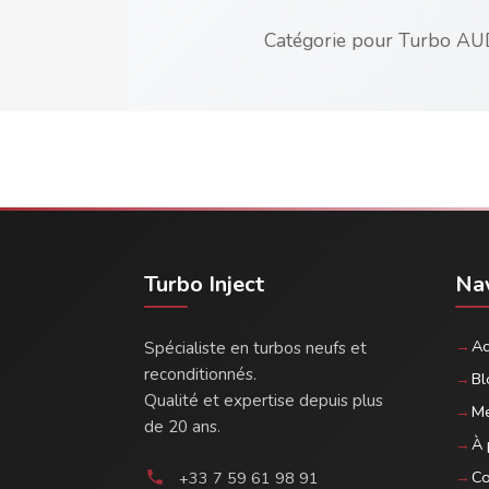
Catégorie pour Turbo A
Turbo Inject
Nav
Ac
Spécialiste en turbos neufs et
reconditionnés.
Bl
Qualité et expertise depuis plus
Me
de 20 ans.
À 
Co
+33 7 59 61 98 91
phone