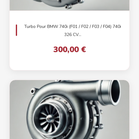
Turbo Pour BMW 740i (F01 / F02 / F03 / F04) 740i
326 CV...
300,00 €