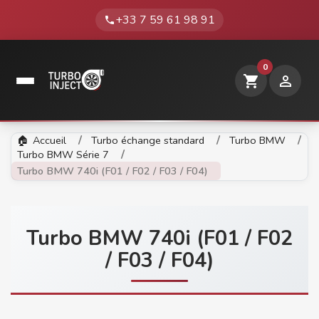
+33 7 59 61 98 91
phone
0
shopping_cart

Accueil
Turbo échange standard
Turbo BMW
Turbo BMW Série 7
Turbo BMW 740i (F01 / F02 / F03 / F04)
Turbo BMW 740i (F01 / F02
/ F03 / F04)