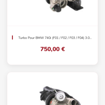
Turbo Pour BMW 740i (F01 / F02 / F03 / F04) 3.0...
750,00 €