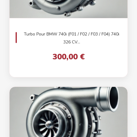
Turbo Pour BMW 740i (F01 / F02 / F03 / F04) 740i
326 CV...
300,00 €