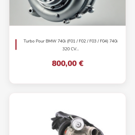
Turbo Pour BMW 740i (F01 / F02 / F03 / F04) 740i
320 CV...
800,00 €