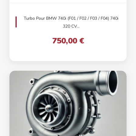
Turbo Pour BMW 740i (F01 / F02 / F03 / F04) 740i
320 CV...
750,00 €