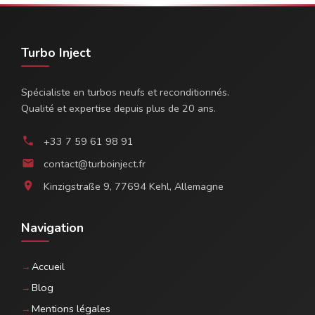
Turbo Inject
Spécialiste en turbos neufs et reconditionnés.
Qualité et expertise depuis plus de 20 ans.
+33 7 59 61 98 91
phone
contact@turboinject.fr
email
Kinzigstraße 9, 77694 Kehl, Allemagne
location_on
Navigation
Accueil
Blog
Mentions légales