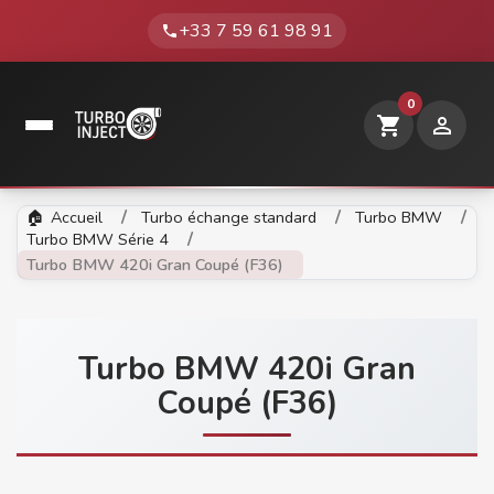
+33 7 59 61 98 91
phone
0
shopping_cart

Accueil
Turbo échange standard
Turbo BMW
Turbo BMW Série 4
Turbo BMW 420i Gran Coupé (F36)
Turbo BMW 420i Gran
Coupé (F36)