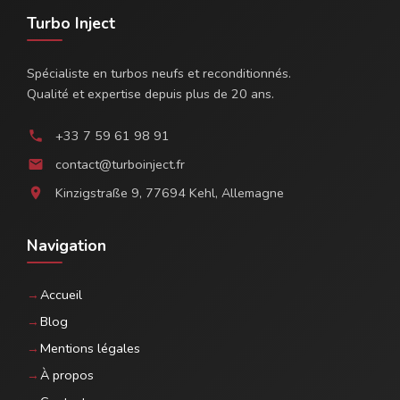
Turbo Inject
Spécialiste en turbos neufs et reconditionnés.
Qualité et expertise depuis plus de 20 ans.
+33 7 59 61 98 91
phone
contact@turboinject.fr
email
Kinzigstraße 9, 77694 Kehl, Allemagne
location_on
Navigation
Accueil
Blog
Mentions légales
À propos