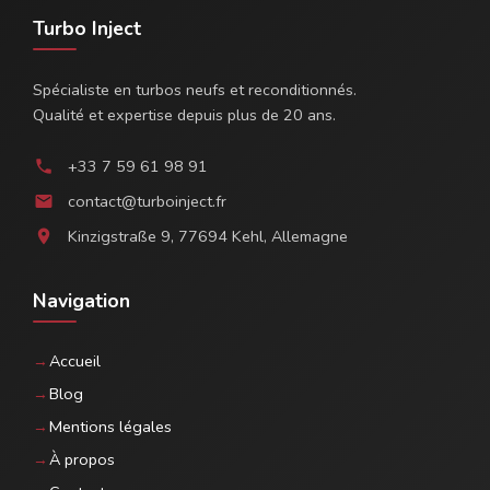
Turbo Inject
Spécialiste en turbos neufs et reconditionnés.
Qualité et expertise depuis plus de 20 ans.
+33 7 59 61 98 91
phone
contact@turboinject.fr
email
Kinzigstraße 9, 77694 Kehl, Allemagne
location_on
Navigation
Accueil
Blog
Mentions légales
À propos