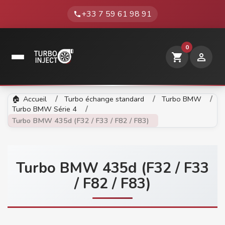
+33 7 59 61 98 91
phone
0
shopping_cart

Accueil
Turbo échange standard
Turbo BMW
Turbo BMW Série 4
Turbo BMW 435d (F32 / F33 / F82 / F83)
Turbo BMW 435d (F32 / F33
/ F82 / F83)