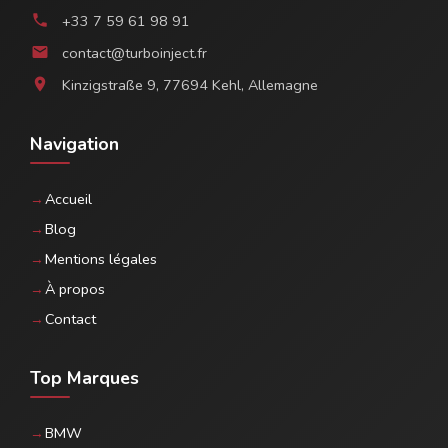
+33 7 59 61 98 91
phone
contact@turboinject.fr
email
Kinzigstraße 9, 77694 Kehl, Allemagne
location_on
Navigation
Accueil
Blog
Mentions légales
À propos
Contact
Top Marques
BMW