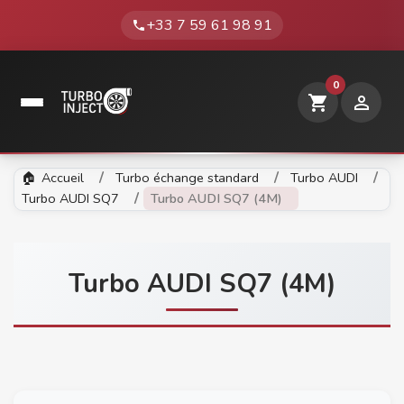
+33 7 59 61 98 91
phone
0
shopping_cart

Accueil
Turbo échange standard
Turbo AUDI
Turbo AUDI SQ7
Turbo AUDI SQ7 (4M)
Turbo AUDI SQ7 (4M)