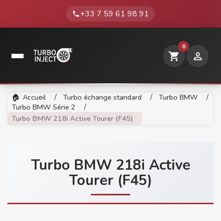
+33 7 59 61 98 91
phone
0
shopping_cart

Accueil
Turbo échange standard
Turbo BMW
Turbo BMW Série 2
Turbo BMW 218i Active Tourer (F45)
Turbo BMW 218i Active
Tourer (F45)