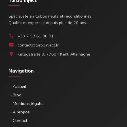
Turbo Inject
Spécialiste en turbos neufs et reconditionnés.
Qualité et expertise depuis plus de 20 ans.
+33 7 59 61 98 91
phone
contact@turboinject.fr
email
Kinzigstraße 9, 77694 Kehl, Allemagne
location_on
Navigation
Accueil
Blog
Mentions légales
À propos
Contact