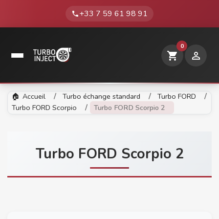
+33 7 59 61 98 91
phone
0
shopping_cart

Accueil
Turbo échange standard
Turbo FORD
Turbo FORD Scorpio
Turbo FORD Scorpio 2
Turbo FORD Scorpio 2