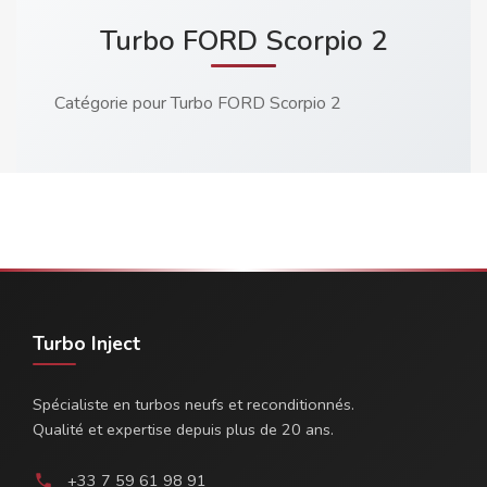
Turbo FORD Scorpio 2
Catégorie pour Turbo FORD Scorpio 2
Turbo Inject
Spécialiste en turbos neufs et reconditionnés.
Qualité et expertise depuis plus de 20 ans.
+33 7 59 61 98 91
phone