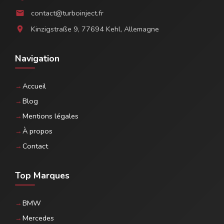
contact@turboinject.fr
email
Kinzigstraße 9, 77694 Kehl, Allemagne
location_on
Navigation
Accueil
Blog
Mentions légales
À propos
Contact
Top Marques
BMW
Mercedes