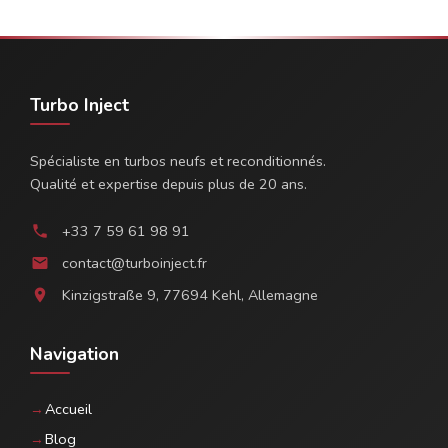
Turbo Inject
Spécialiste en turbos neufs et reconditionnés.
Qualité et expertise depuis plus de 20 ans.
+33 7 59 61 98 91
phone
contact@turboinject.fr
email
Kinzigstraße 9, 77694 Kehl, Allemagne
location_on
Navigation
Accueil
Blog