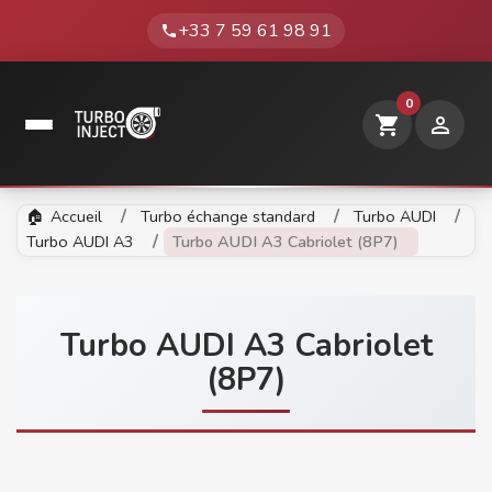
+33 7 59 61 98 91
phone
0
shopping_cart

Accueil
Turbo échange standard
Turbo AUDI
Turbo AUDI A3
Turbo AUDI A3 Cabriolet (8P7)
Turbo AUDI A3 Cabriolet
(8P7)