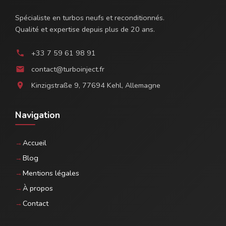
Spécialiste en turbos neufs et reconditionnés.
Qualité et expertise depuis plus de 20 ans.
+33 7 59 61 98 91
phone
contact@turboinject.fr
email
Kinzigstraße 9, 77694 Kehl, Allemagne
location_on
Navigation
Accueil
Blog
Mentions légales
À propos
Contact