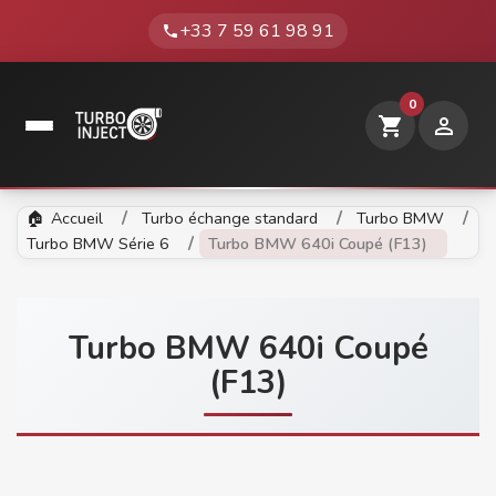
+33 7 59 61 98 91
phone
0
shopping_cart

Accueil
Turbo échange standard
Turbo BMW
Turbo BMW Série 6
Turbo BMW 640i Coupé (F13)
Turbo BMW 640i Coupé
(F13)