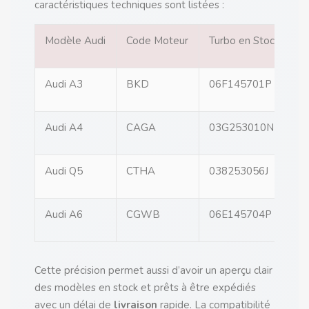
caractéristiques techniques sont listées :
Modèle Audi
Code Moteur
Turbo en Stock
F
Audi A3
BKD
06F145701P
G
Audi A4
CAGA
03G253010N
K
Audi Q5
CTHA
038253056J
G
Audi A6
CGWB
06E145704P
K
Cette précision permet aussi d’avoir un aperçu clair
des modèles en stock et prêts à être expédiés
avec un délai de
livraison
rapide. La compatibilité