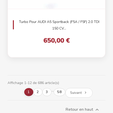
Turbo Pour AUDI A5 Sportback (F5A / F5F) 2.0 TDI
150 CV...
650,00 €
Affichage 1-12 de 686 article(s)
…
1
2
3
58
Suivant

Retour en haut
