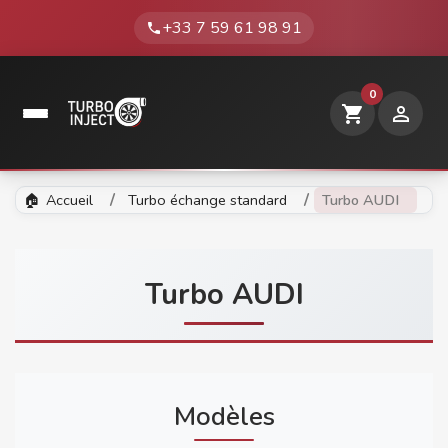
+33 7 59 61 98 91
phone
0
shopping_cart

Accueil
Turbo échange standard
Turbo AUDI
Turbo AUDI
Modèles