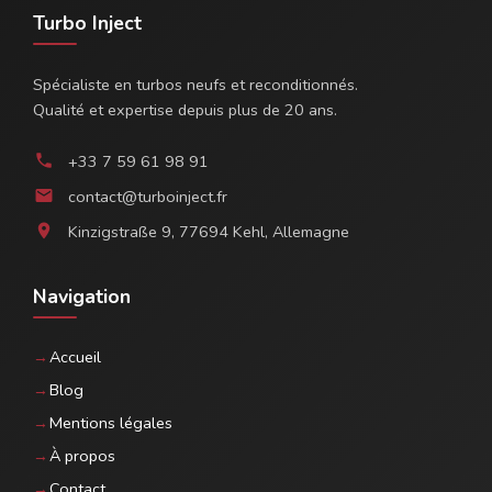
Turbo Inject
Spécialiste en turbos neufs et reconditionnés.
Qualité et expertise depuis plus de 20 ans.
+33 7 59 61 98 91
phone
contact@turboinject.fr
email
Kinzigstraße 9, 77694 Kehl, Allemagne
location_on
Navigation
Accueil
Blog
Mentions légales
À propos
Contact