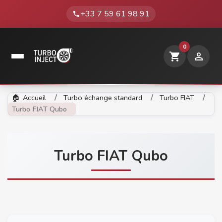
+33 7 59 61 98 91
phone
0
shopping_cart

Accueil
Turbo échange standard
Turbo FIAT
Turbo FIAT Qubo
Turbo FIAT Qubo