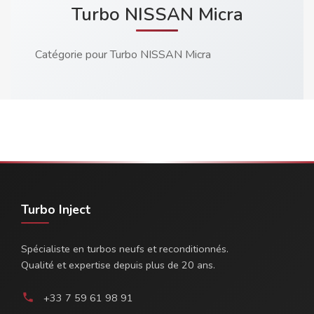
Turbo NISSAN Micra
Catégorie pour Turbo NISSAN Micra
Turbo Inject
Spécialiste en turbos neufs et reconditionnés.
Qualité et expertise depuis plus de 20 ans.
+33 7 59 61 98 91
phone