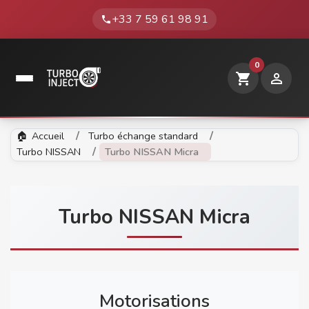
+33 7 59 61 98 91
phone
0
shopping_cart

Accueil
Turbo échange standard
Turbo NISSAN
Turbo NISSAN Micra
Turbo NISSAN Micra
Motorisations