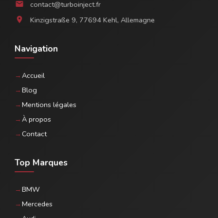
contact@turboinject.fr
email
Kinzigstraße 9, 77694 Kehl, Allemagne
location_on
Navigation
Accueil
Blog
Mentions légales
À propos
Contact
Top Marques
BMW
Mercedes