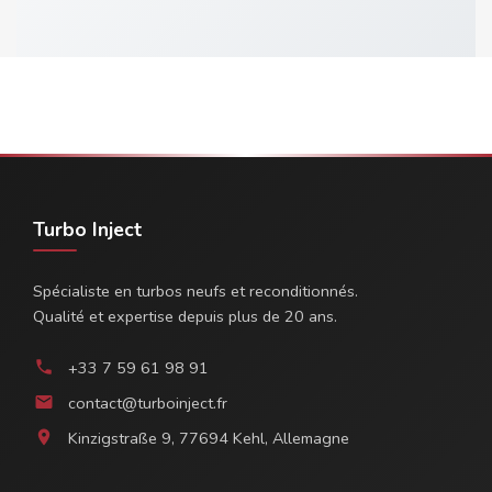
Turbo Inject
Spécialiste en turbos neufs et reconditionnés.
Qualité et expertise depuis plus de 20 ans.
+33 7 59 61 98 91
phone
contact@turboinject.fr
email
Kinzigstraße 9, 77694 Kehl, Allemagne
location_on