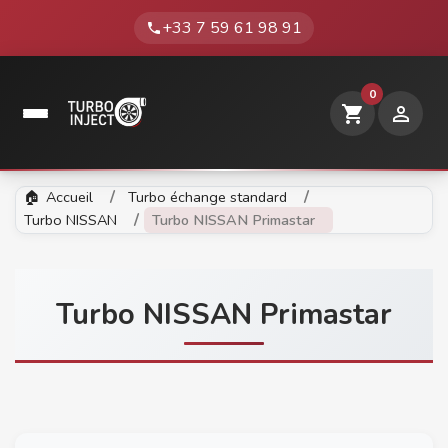
+33 7 59 61 98 91
phone
0
shopping_cart

Accueil
Turbo échange standard
Turbo NISSAN
Turbo NISSAN Primastar
Turbo NISSAN Primastar