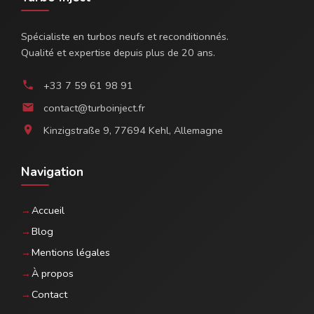
Spécialiste en turbos neufs et reconditionnés.
Qualité et expertise depuis plus de 20 ans.
+33 7 59 61 98 91
phone
contact@turboinject.fr
email
Kinzigstraße 9, 77694 Kehl, Allemagne
location_on
Navigation
Accueil
Blog
Mentions légales
À propos
Contact