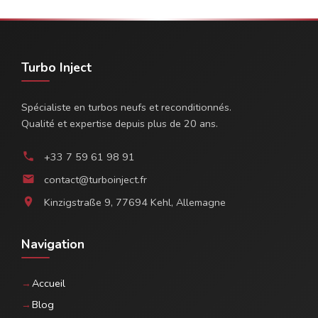
Turbo Inject
Spécialiste en turbos neufs et reconditionnés.
Qualité et expertise depuis plus de 20 ans.
+33 7 59 61 98 91
phone
contact@turboinject.fr
email
Kinzigstraße 9, 77694 Kehl, Allemagne
location_on
Navigation
Accueil
Blog