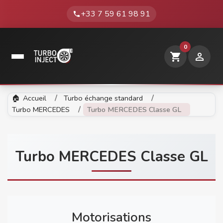
+33 7 59 61 98 91
phone
0
shopping_cart

Accueil
Turbo échange standard
Turbo MERCEDES
Turbo MERCEDES Classe GL
Turbo MERCEDES Classe GL
Motorisations