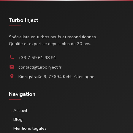
Turbo Inject
Spécialiste en turbos neufs et reconditionnés.
Qualité et expertise depuis plus de 20 ans.
+33 7 59 61 98 91
phone
contact@turboinject.fr
email
Kinzigstraße 9, 77694 Kehl, Allemagne
location_on
Navigation
Accueil
Blog
Mentions légales