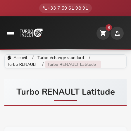
+33 7 59 61 98 91
phone
0
shopping_cart

Accueil
Turbo échange standard
Turbo RENAULT
Turbo RENAULT Latitude
Turbo RENAULT Latitude