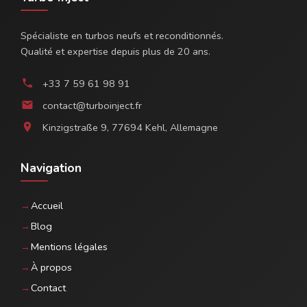
Spécialiste en turbos neufs et reconditionnés.
Qualité et expertise depuis plus de 20 ans.
+33 7 59 61 98 91
phone
contact@turboinject.fr
email
Kinzigstraße 9, 77694 Kehl, Allemagne
location_on
Navigation
Accueil
Blog
Mentions légales
À propos
Contact