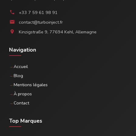
+33 7 59 61 98 91
phone
contact@turboinject.fr
email
Kinzigstraße 9, 77694 Kehl, Allemagne
location_on
Navigation
Accueil
Blog
Mentions légales
À propos
Contact
Top Marques