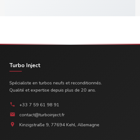
Turbo Inject
Spécialiste en turbos neufs et reconditionnés.
Qualité et expertise depuis plus de 20 ans.
+33 7 59 61 98 91
phone
contact@turboinject.fr
email
Kinzigstraße 9, 77694 Kehl, Allemagne
location_on