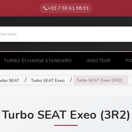
+33 7 59 61 98 91
phone
TURBO ÉCHANGE STANDARD
INJECTEUR
PO
Turbo SEAT Exeo (3R2)
urbo SEAT
Turbo SEAT Exeo
Turbo SEAT Exeo (3R2)