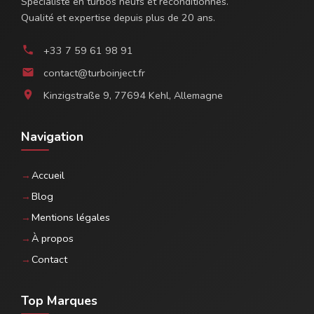
Spécialiste en turbos neufs et reconditionnés.
Qualité et expertise depuis plus de 20 ans.
+33 7 59 61 98 91
phone
contact@turboinject.fr
email
Kinzigstraße 9, 77694 Kehl, Allemagne
location_on
Navigation
Accueil
Blog
Mentions légales
À propos
Contact
Top Marques