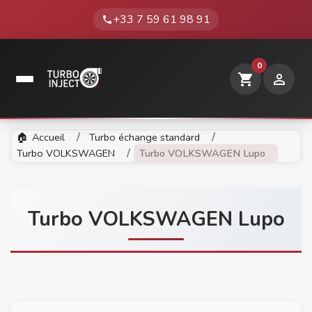
+33 7 59 61 98 91
phone
0
shopping_cart

Accueil
Turbo échange standard
Turbo VOLKSWAGEN
Turbo VOLKSWAGEN Lupo
Turbo VOLKSWAGEN Lupo